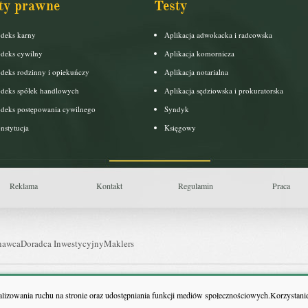
ty prawne
Testy
deks karny
Aplikacja adwokacka i radcowska
deks cywilny
Aplikacja komornicza
deks rodzinny i opiekuńczy
Aplikacja notarialna
deks spółek handlowych
Aplikacja sędziowska i prokuratorska
deks postępowania cywilnego
Syndyk
nstytucja
Księgowy
Reklama
Kontakt
Regulamin
Praca
nawca
Doradca Inwestycyjny
Maklers
uls Farmacji
Pit.pl
nalizowania ruchu na stronie oraz udostępniania funkcji mediów społecznościowych.Korzystanie