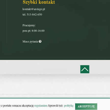
Szybki kontakt
kontakt@arslege.pl
tel. 513-842-650
Pracujemy:
pon-pt: 8:00-16:00
Masz pytania
 z portalu oznacza akceptację
regulaminu.
Sprawdź też:
politykę
AKCEPTUJĘ