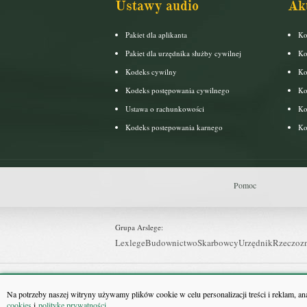
Ustawy audio
Ak
Pakiet dla aplikanta
Ko
Pakiet dla urzędnika służby cywilnej
Ko
Kodeks cywilny
Ko
Kodeks postępowania cywilnego
Ko
Ustawa o rachunkowości
Ko
Kodeks postepowania karnego
Ko
Pomoc
Grupa Arslege:
Lexlege
Budownictwo
Skarbowcy
Urzędnik
Rzeczoz
Grupa Bonnier:
Puls Biznesu
Bankier
Puls Medycyny
Monitor Firm
P
Na potrzeby naszej witryny używamy plików cookie w celu personalizacji treści i reklam, a
cookies
i
politykę prywatności
.