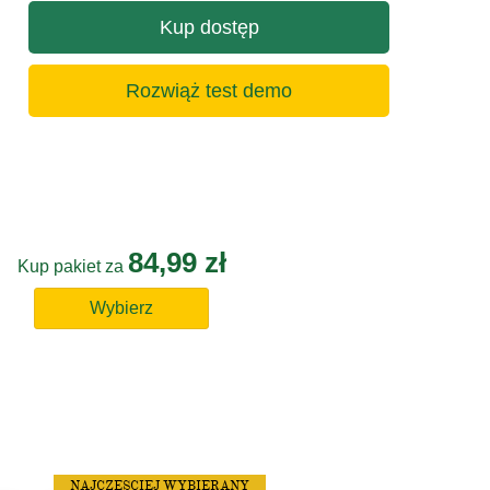
Kup dostęp
Rozwiąż test demo
84,99 zł
Kup pakiet za
Wybierz
NAJCZĘSCIEJ WYBIERANY