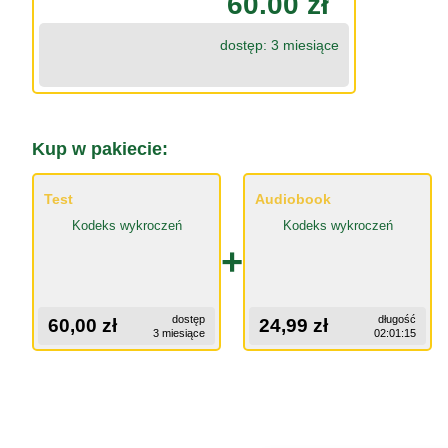
60.00 zł
dostęp: 3 miesiące
Kup w pakiecie:
Test
Audiobook
Kodeks wykroczeń
Kodeks wykroczeń
+
dostęp
długość
60,00 zł
24,99 zł
3 miesiące
02:01:15