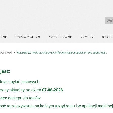
LINE
USTAWY AUDIO
AKTY PRAWNE
KAZUSY
STREF
wykroczeń
Rozdział IX. Wykroczenia przeciwko instytucjom państwowym, samorząd...
jesz:
lnych pytań testowych
rawny aktualny na dzień
07-08-2026
iące
dostępu do testów
ość rozwiązywania na każdym urządzeniu i w aplikacji mobilne