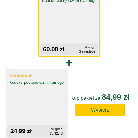
Kodeks postępowania karnego
dostęp
60,00 zł
3 miesiące
+
Audiobook
Kodeks postępowania karnego
84,99 zł
Kup pakiet za
Wybierz
długość
24,99 zł
13:32:48