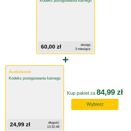
Kodeks postępowania karnego
dostęp
60,00 zł
3 miesiące
+
Audiobook
Kodeks postępowania karnego
84,99 zł
Kup pakiet za
Wybierz
długość
24,99 zł
13:32:48