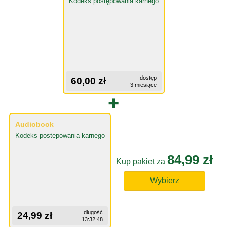
Kodeks postępowania karnego
dostęp
60,00 zł
3 miesiące
+
Audiobook
Kodeks postępowania karnego
84,99 zł
Kup pakiet za
Wybierz
długość
24,99 zł
13:32:48