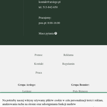
kontakt@arslege.pl
tel. 513-842-650
Pracujemy:
pon-pt: 8:00-16:00
Masz pytania
Pomoc
Reklama
Kontakt
Regulamin
Praca
Grupa Arslege:
Grupa Bonnier:
Lexlege
Puls Biznesu
Budownictwo
Bankier
Na potrzeby naszej witryny używamy plików cookie w celu personalizacji treści i reklam,
Skarbowcy
Puls Medycyny
analizowania ruchu na stronie oraz udostępniania funkcji mediów