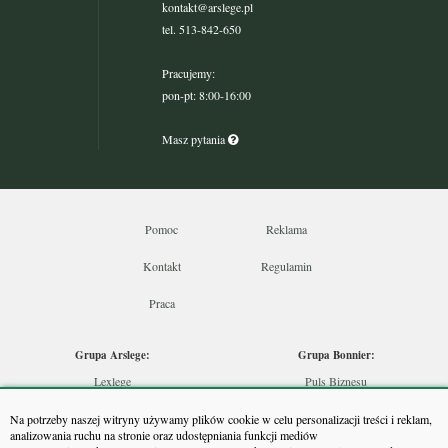
kontakt@arslege.pl
tel. 513-842-650
Pracujemy:
pon-pt: 8:00-16:00
Masz pytania
Pomoc
Reklama
Kontakt
Regulamin
Praca
Grupa Arslege:
Grupa Bonnier:
Lexlege
Puls Biznesu
Budownictwo
Bankier
Na potrzeby naszej witryny używamy plików cookie w celu personalizacji treści i reklam,
Skarbowcy
Puls Medycyny
analizowania ruchu na stronie oraz udostępniania funkcji mediów