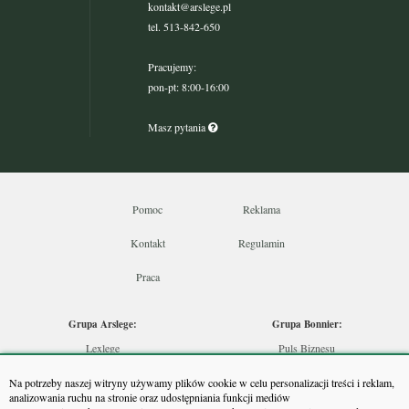
kontakt@arslege.pl
tel. 513-842-650
Pracujemy:
pon-pt: 8:00-16:00
Masz pytania
Pomoc
Reklama
Kontakt
Regulamin
Praca
Grupa Arslege:
Grupa Bonnier:
Lexlege
Puls Biznesu
Budownictwo
Bankier
Na potrzeby naszej witryny używamy plików cookie w celu personalizacji treści i reklam,
Skarbowcy
Puls Medycyny
analizowania ruchu na stronie oraz udostępniania funkcji mediów