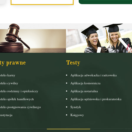
ty prawne
Testy
deks karny
Aplikacja adwokacka i radcowska
deks cywilny
Aplikacja komornicza
deks rodzinny i opiekuńczy
Aplikacja notarialna
deks spółek handlowych
Aplikacja sędziowska i prokuratorska
deks postępowania cywilnego
Syndyk
nstytucja
Księgowy