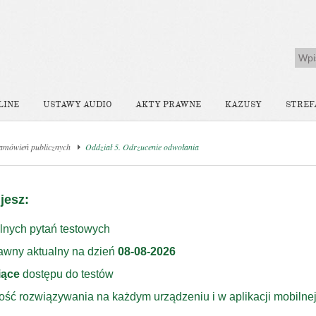
LINE
USTAWY AUDIO
AKTY PRAWNE
KAZUSY
STREF
amówień publicznych
Oddział 5. Odrzucenie odwołania
jesz:
lnych pytań testowych
rawny aktualny na dzień
08-08-2026
iące
dostępu do testów
ość rozwiązywania na każdym urządzeniu i w aplikacji mobilne