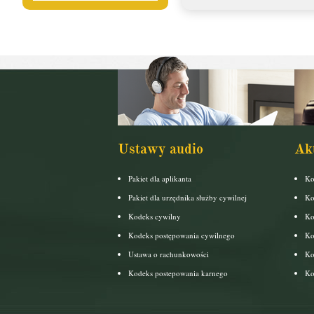
Ustawy audio
Ak
Pakiet dla aplikanta
Ko
Pakiet dla urzędnika służby cywilnej
Ko
Kodeks cywilny
Ko
Kodeks postępowania cywilnego
Ko
Ustawa o rachunkowości
Ko
Kodeks postepowania karnego
Ko