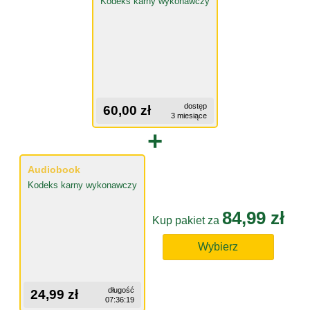
Kodeks karny wykonawczy
dostęp
60,00 zł
3 miesiące
+
Audiobook
Kodeks karny wykonawczy
84,99 zł
Kup pakiet za
Wybierz
długość
24,99 zł
07:36:19