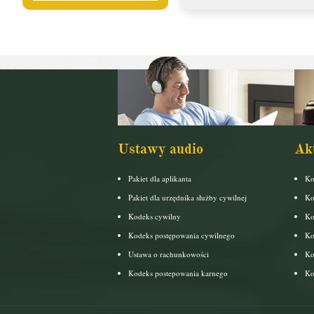
Ustawy audio
Ak
Pakiet dla aplikanta
Ko
Pakiet dla urzędnika służby cywilnej
Ko
Kodeks cywilny
Ko
Kodeks postępowania cywilnego
Ko
Ustawa o rachunkowości
Ko
Kodeks postepowania karnego
Ko