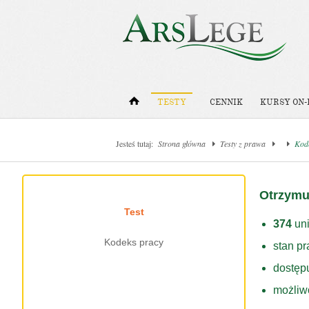
TESTY
CENNIK
KURSY ON-
Jesteś tutaj:
Strona główna
Testy z prawa
Kod
Otrzymu
Test
374
uni
Kodeks pracy
stan p
dostęp
możliw