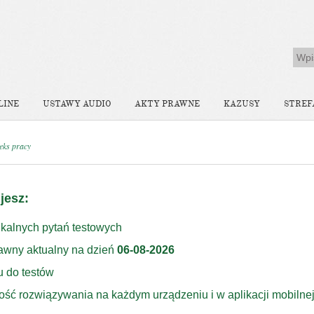
LINE
USTAWY AUDIO
AKTY PRAWNE
KAZUSY
STREF
eks pracy
jesz:
kalnych pytań testowych
rawny aktualny na dzień
06-08-2026
u do testów
ość rozwiązywania na każdym urządzeniu i w aplikacji mobilne