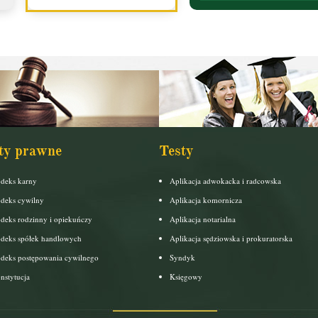
ty prawne
Testy
deks karny
Aplikacja adwokacka i radcowska
deks cywilny
Aplikacja komornicza
deks rodzinny i opiekuńczy
Aplikacja notarialna
deks spółek handlowych
Aplikacja sędziowska i prokuratorska
deks postępowania cywilnego
Syndyk
nstytucja
Księgowy