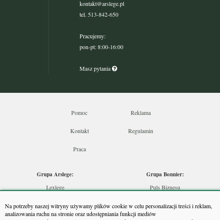
kontakt@arslege.pl
tel. 513-842-650
Pracujemy:
pon-pt: 8:00-16:00
Masz pytania
Pomoc
Reklama
Kontakt
Regulamin
Praca
Grupa Arslege:
Grupa Bonnier:
Lexlege
Puls Biznesu
Budownictwo
Bankier
Na potrzeby naszej witryny używamy plików cookie w celu personalizacji treści i reklam,
Skarbowcy
Puls Medycyny
analizowania ruchu na stronie oraz udostępniania funkcji mediów