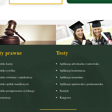
ty prawne
Testy
deks karny
Aplikacja adwokacka i radcowska
deks cywilny
Aplikacja komornicza
deks rodzinny i opiekuńczy
Aplikacja notarialna
deks spółek handlowych
Aplikacja sędziowska i prokuratorska
deks postępowania cywilnego
Syndyk
nstytucja
Księgowy