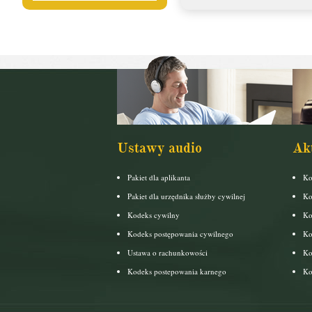
Ustawy audio
Ak
Pakiet dla aplikanta
Ko
Pakiet dla urzędnika służby cywilnej
Ko
Kodeks cywilny
Ko
Kodeks postępowania cywilnego
Ko
Ustawa o rachunkowości
Ko
Kodeks postepowania karnego
Ko