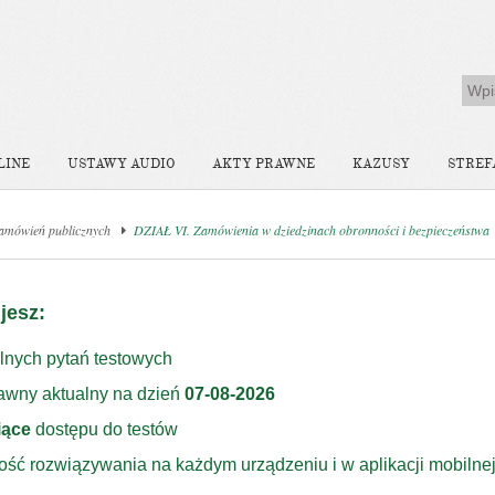
LINE
USTAWY AUDIO
AKTY PRAWNE
KAZUSY
STREF
amówień publicznych
DZIAŁ VI. Zamówienia w dziedzinach obronności i bezpieczeństwa
jesz:
lnych pytań testowych
rawny aktualny na dzień
07-08-2026
iące
dostępu do testów
ość rozwiązywania na każdym urządzeniu i w aplikacji mobilne