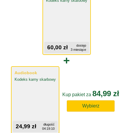
Kodeks karny skarbowy
dostęp
60,00 zł
3 miesiące
+
Audiobook
Kodeks karny skarbowy
84,99 zł
Kup pakiet za
Wybierz
długość
24,99 zł
04:19:10