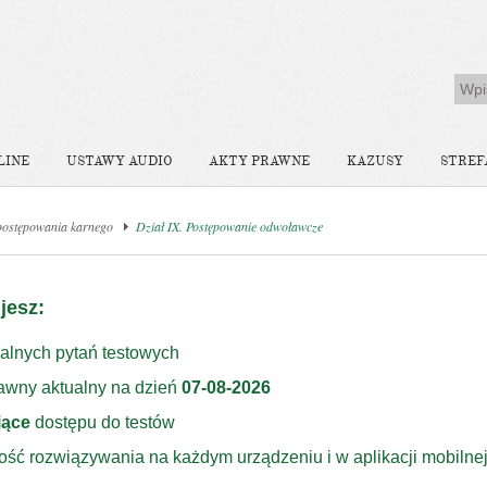
LINE
USTAWY AUDIO
AKTY PRAWNE
KAZUSY
STREF
postępowania karnego
Dział IX. Postępowanie odwoławcze
jesz:
alnych pytań testowych
rawny aktualny na dzień
07-08-2026
iące
dostępu do testów
ość rozwiązywania na każdym urządzeniu i w aplikacji mobilne