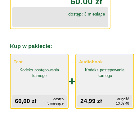
60.00 zł
dostęp: 3 miesiące
Kup w pakiecie:
Test
Audiobook
Kodeks postępowania
Kodeks postępowania
karnego
karnego
+
dostęp
długość
60,00 zł
24,99 zł
3 miesiące
13:32:48