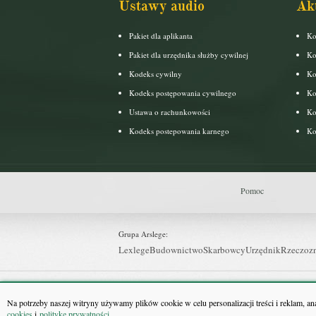
Ustawy audio
Ak
Pakiet dla aplikanta
Ko
Pakiet dla urzędnika służby cywilnej
Ko
Kodeks cywilny
Ko
Kodeks postępowania cywilnego
Ko
Ustawa o rachunkowości
Ko
Kodeks postepowania karnego
Ko
Pomoc
Grupa Arslege:
Lexlege
Budownictwo
Skarbowcy
Urzędnik
Rzeczoz
Grupa Bonnier:
Puls Biznesu
Bankier
Puls Medycyny
Monitor Firm
P
Na potrzeby naszej witryny używamy plików cookie w celu personalizacji treści i reklam, a
cookies
i
politykę prywatności
.