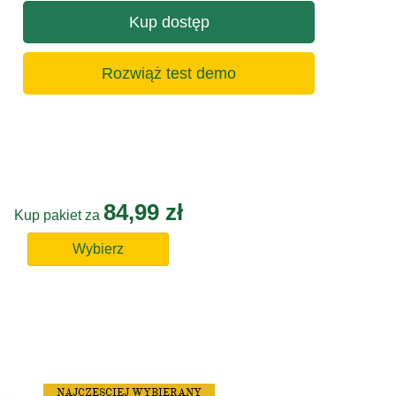
Kup dostęp
Rozwiąż test demo
84,99 zł
Kup pakiet za
Wybierz
NAJCZĘSCIEJ WYBIERANY