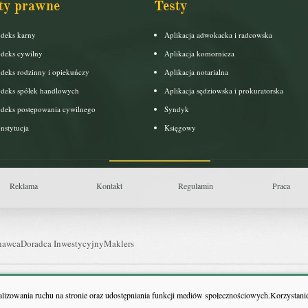
ty prawne
Testy
deks karny
Aplikacja adwokacka i radcowska
deks cywilny
Aplikacja komornicza
deks rodzinny i opiekuńczy
Aplikacja notarialna
deks spółek handlowych
Aplikacja sędziowska i prokuratorska
deks postępowania cywilnego
Syndyk
nstytucja
Księgowy
Reklama
Kontakt
Regulamin
Praca
nawca
Doradca Inwestycyjny
Maklers
uls Farmacji
Pit.pl
nalizowania ruchu na stronie oraz udostępniania funkcji mediów społecznościowych.Korzystanie