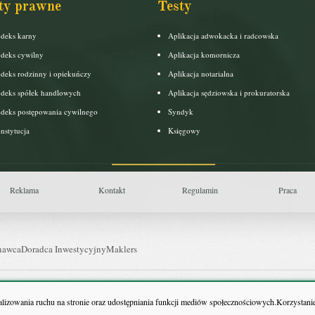
ty prawne
Testy
deks karny
Aplikacja adwokacka i radcowska
deks cywilny
Aplikacja komornicza
deks rodzinny i opiekuńczy
Aplikacja notarialna
deks spółek handlowych
Aplikacja sędziowska i prokuratorska
deks postępowania cywilnego
Syndyk
nstytucja
Księgowy
Reklama
Kontakt
Regulamin
Praca
nawca
Doradca Inwestycyjny
Maklers
uls Farmacji
Pit.pl
nalizowania ruchu na stronie oraz udostępniania funkcji mediów społecznościowych.Korzystanie