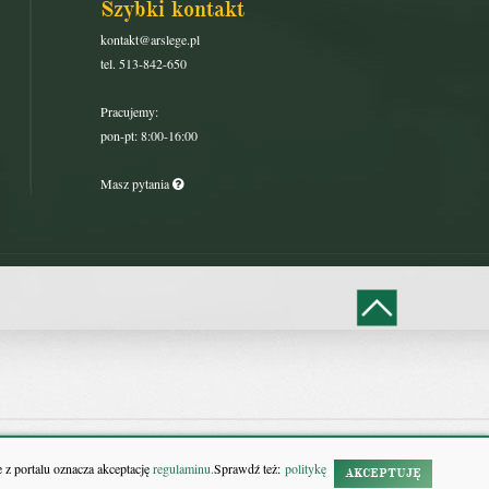
Szybki kontakt
kontakt@arslege.pl
tel. 513-842-650
Pracujemy:
pon-pt: 8:00-16:00
Masz pytania
 z portalu oznacza akceptację
regulaminu.
Sprawdź też:
politykę
AKCEPTUJĘ