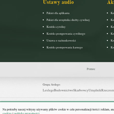
Ustawy audio
Ak
Pakiet dla aplikanta
Ko
Pakiet dla urzędnika służby cywilnej
Ko
Kodeks cywilny
Ko
Kodeks postępowania cywilnego
Ko
Ustawa o rachunkowości
Ko
Kodeks postepowania karnego
Ko
Pomoc
Grupa Arslege:
Lexlege
Budownictwo
Skarbowcy
Urzędnik
Rzeczoz
Grupa Bonnier:
Puls Biznesu
Bankier
Puls Medycyny
Monitor Firm
P
Na potrzeby naszej witryny używamy plików cookie w celu personalizacji treści i reklam, a
cookies
i
politykę prywatności
.