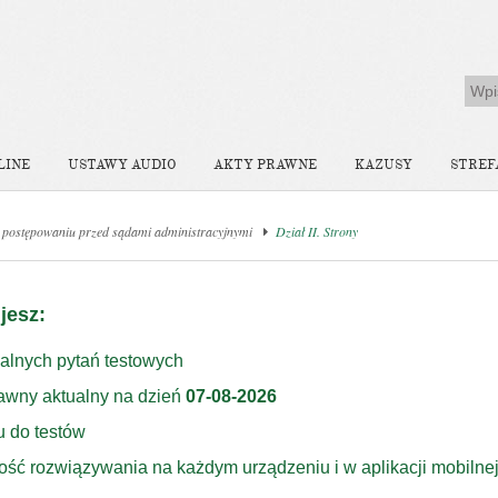
LINE
USTAWY AUDIO
AKTY PRAWNE
KAZUSY
STREF
 postępowaniu przed sądami administracyjnymi
Dział II. Strony
jesz:
alnych pytań testowych
rawny aktualny na dzień
07-08-2026
u do testów
ość rozwiązywania na każdym urządzeniu i w aplikacji mobilne