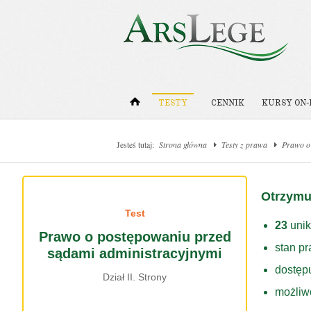
TESTY
CENNIK
KURSY ON-
Jesteś tutaj:
Strona główna
Testy z prawa
Prawo o
Otrzymu
Test
23
unik
Prawo o postępowaniu przed
stan p
sądami administracyjnymi
dostęp
Dział II. Strony
możliw