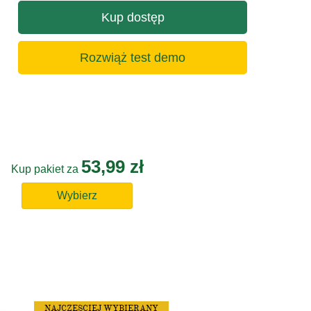
Kup dostęp
Rozwiąż test demo
53,99 zł
Kup pakiet za
Wybierz
NAJCZĘSCIEJ WYBIERANY