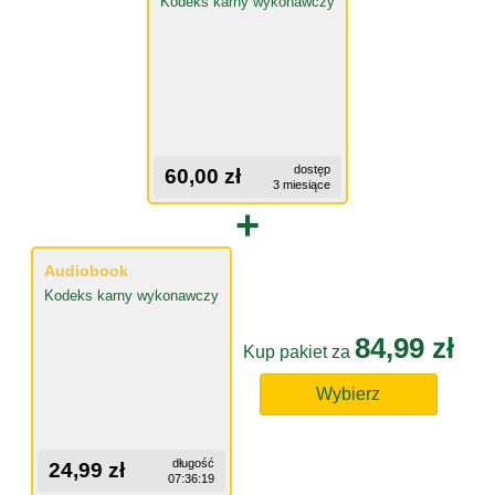
Kodeks karny wykonawczy
dostęp
60,00 zł
3 miesiące
+
Audiobook
Kodeks karny wykonawczy
84,99 zł
Kup pakiet za
Wybierz
długość
24,99 zł
07:36:19