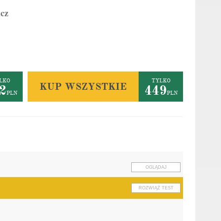
icz
LKO
TYLKO
KUP WSZYSTKIE
2
449
PLN
PLN
OGLĄDAJ
ROZWIĄŻ TEST