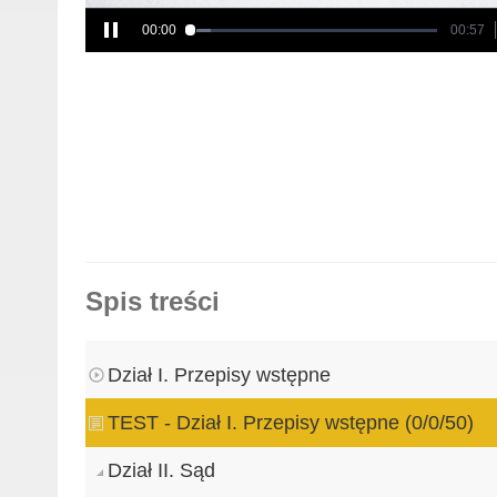
00:00
00:57
Spis treści
Dział I. Przepisy wstępne
TEST - Dział I. Przepisy wstępne (0/0/50)
Dział II. Sąd