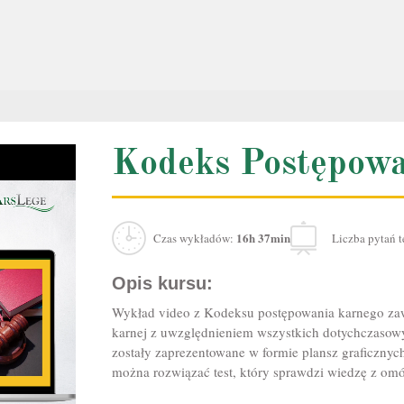
Kodeks Postępowa
16h 37min
Czas wykładów:
Liczba pytań 
Opis kursu:
Wykład video z Kodeksu postępowania karnego
zaw
karnej
z uwzględnieniem wszystkich dotychczasowy
zostały zaprezentowane w formie plansz graficznych
można rozwiązać test, który sprawdzi wiedzę z om