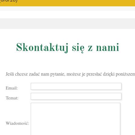
0/0/8)
Skontaktuj się z nami
Jeśli chcesz zadać nam pytanie, możesz je przesłać dzięki poniższe
Email:
 (0/0/18)
Temat:
Wiadomość:
a zagrożonego przepadkiem