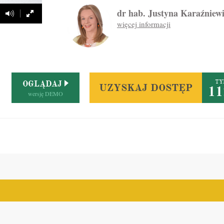
dr hab. Justyna Karaźniew
TY
OGLĄDAJ
UZYSKAJ DOSTĘP
11
wersję DEMO