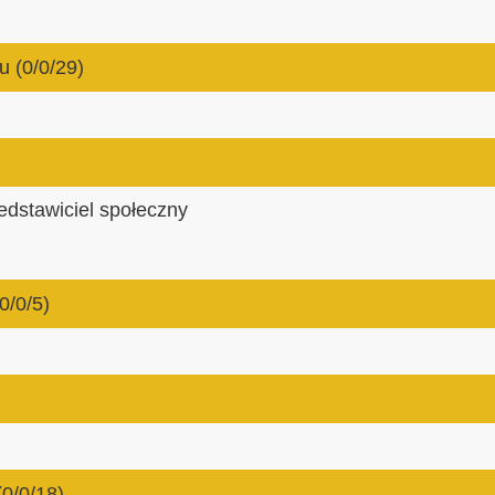
u (0/0/29)
zedstawiciel społeczny
0/0/5)
(0/0/18)