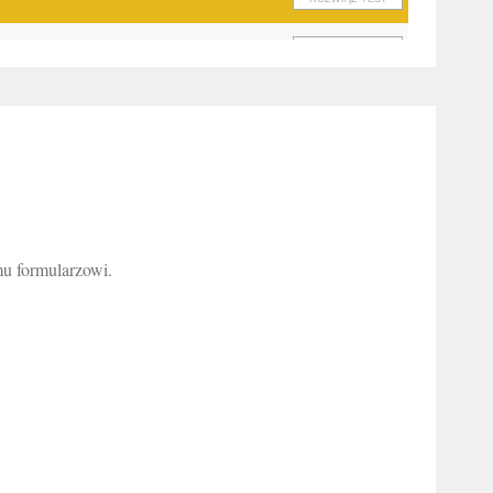
OGLĄDAJ
ROZWIĄŻ TEST
OGLĄDAJ
ROZWIĄŻ TEST
mu formularzowi.
OGLĄDAJ
ROZWIĄŻ TEST
OGLĄDAJ
OGLĄDAJ
OGLĄDAJ